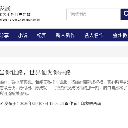
分享
小说
纪实
新人新作
名人名作
金州教
当你让路，世界便为你开路
嫉妒，微小却真实。若能无私托举彼此，将嫉妒碾碎成祝福，真心盼望身
走得更快，愿付出、愿成就——把嫉妒换成祝福的那一刻，胸口自然松了
的河道豁然通畅。
发布于：2026年08月07日 12:03:23
作者：印象黔西南