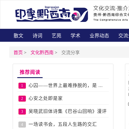
散文
诗词
艺苑
学术
业界动态
交流
首页
>
文化黔西南
>
交流分享
推荐阅读
心囚——世界上最难挣脱的，是 ...
1
心安之处即是家
2
吴晓武旧体诗集《巴谷山回响》漫评
3
一场读书会，五段人生路的交汇
4