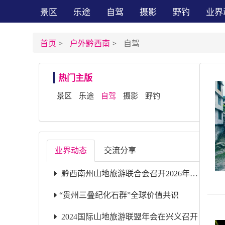
景区
乐途
自驾
摄影
野钓
业界
首页
>
户外黔西南
>
自驾
热门主版
景区
乐途
自驾
摄影
野钓
业界动态
交流分享
黔西南州山地旅游联合会召开2026年第二届第二次会长单位联席会
​“贵州三叠纪化石群”全球价值共识
2024国际山地旅游联盟年会在兴义召开